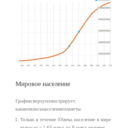
Мировое население
Графиксверхуиллюстрирует,
какменялосьнаселениепланеты.
Только в течение XXвека население в мире
выросло с 1.65 млрд до 6 млрд человек.